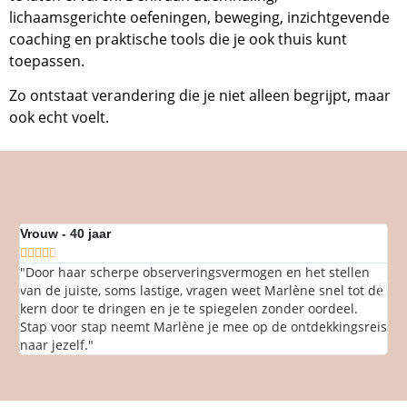
lichaamsgerichte oefeningen, beweging, inzichtgevende
coaching en praktische tools die je ook thuis kunt
toepassen.
Zo ontstaat verandering die je niet alleen begrijpt, maar
ook echt voelt.
Vrouw - 40 jaar
Ma







"Door haar scherpe observeringsvermogen en het stellen
"O
van de juiste, soms lastige, vragen weet Marlène snel tot de
st
kern door te dringen en je te spiegelen zonder oordeel.
ve
Stap voor stap neemt Marlène je mee op de ontdekkingsreis
zo
naar jezelf."